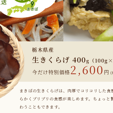
栃木県産
生きくらげ
400
（100g
g
2,600
今だけ特別価格
円
(
まきばの生きくらげは、肉厚でコリコリした食
らかくプリプリの食感が楽しめます。ちょっと
わうこともできます。