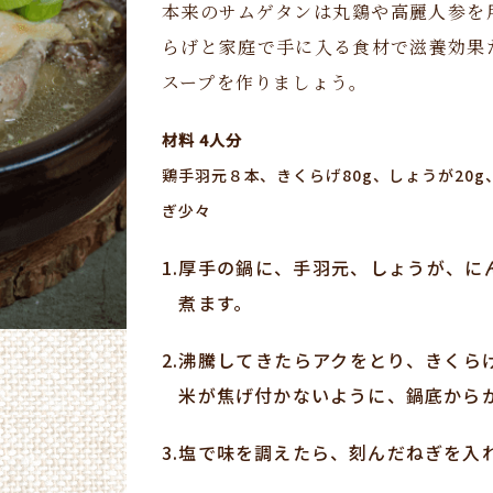
本来のサムゲタンは丸鷄や高麗人参を
らげと家庭で手に入る食材で滋養効果
スープを作りましょう。
材料 4人分
鶏手羽元８本、きくらげ80g、しょうが20g
ぎ少々
1.
厚手の鍋に、手羽元、しょうが、に
煮ます。
2.
沸騰してきたらアクをとり、きくら
米が焦げ付かないように、鍋底から
3.
塩で味を調えたら、刻んだねぎを入