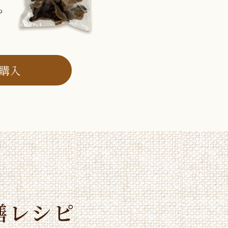
ら
購入
膳レシピ