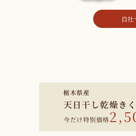
自社
栃木県産
天日干し乾燥き
2,5
今だけ特別価格