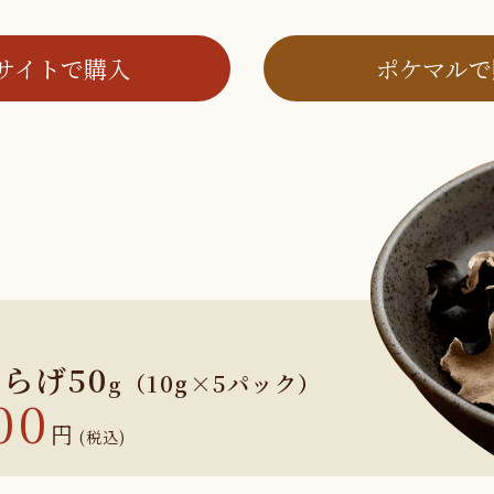
サイトで購入
ポケマルで
くらげ
50
（10g×5パック）
g
00
円
(税込)