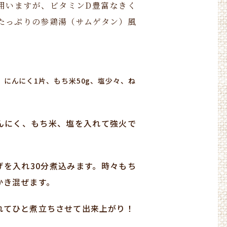
用いますが、ビタミンD豊富なきく
たっぷりの参鶏湯（サムゲタン）風
、にんにく1片、もち米50g、塩少々、ね
んにく、もち米、塩を入れて強火で
げを入れ30分煮込みます。時々もち
かき混ぜます。
れてひと煮立ちさせて出来上がり！